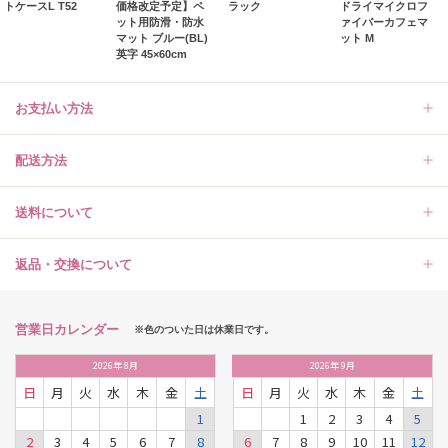
トケースL T52
価格改定予定】ペ
ラック
ドライマイクロフ
ット用防滑・防水
ァイバーカフェマ
マット ブルー(BL)
ット M
英字 45×60cm
お支払い方法
配送方法
送料について
返品・交換について
営業日カレンダー
※色のついた日は休業日です。
2026
年
8月
2026
年
9月
日
月
火
水
木
金
土
日
月
火
水
木
金
土
1
1
2
3
4
5
2
3
4
5
6
7
8
6
7
8
9
10
11
12