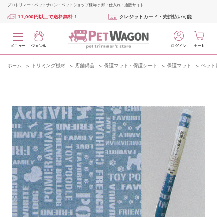
プロトリマー・ペットサロン・ペットショップ様向け 卸・仕入れ・通販サイト
11,000円以上で送料無料！
クレジットカード・売掛払い可能
メニュー
ジャンル
ログイン
カート
ホーム
トリミング機材
店舗備品
保護マット・保護シート
保護マット
ペット用