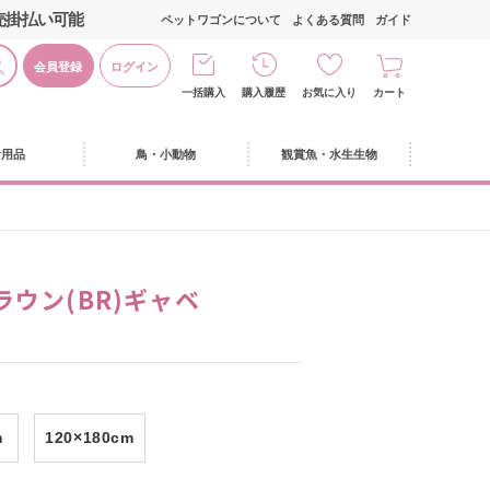
売掛払い可能
ペットワゴンについて
よくある質問
ガイド
会員登録
ログイン
一括購入
購入履歴
お気に入り
カート
活用品
鳥・小動物
観賞魚・水生生物
m
ウン(BR)ギャベ
m
120×180cm