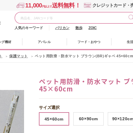
11,000
送料無料！
クレジットカード・
円以上で
様
人気のキーワード
バリカン
散歩
ZOIC
ング機材
アパレル
フード・おやつ
生
ト
保護マット
ペット用防滑・防水マット ブラウン(BR)ギャベ 45×60c
ペット用防滑・防水マット ブラ
45×60cm
サイズ選択
60×90cm
90×120c
45×60cm