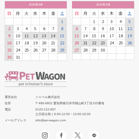
2026
年
8月
2026
年
9月
日
月
火
水
木
金
土
日
月
火
水
木
金
土
1
1
2
3
4
5
2
3
4
5
6
7
8
6
7
8
9
10
11
12
9
10
11
12
13
14
15
13
14
15
16
17
18
19
16
17
18
19
20
21
22
20
21
22
23
24
25
26
23
24
25
26
27
28
29
27
28
29
30
30
31
運営会社
ジャペル株式会社
住所
〒486-0802 愛知県春日井市桃山町3丁目105番地
電話
0120-122-667
土日祝を除く9:00-12:00・13:00-16:00
メールアドレス
info@pet-wagon.com