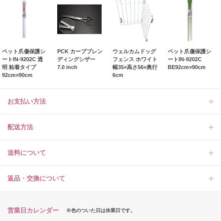
ペット爪傷保護シ
PCK カーブブレン
ウェルカムドッグ
ペット爪傷保護シ
ートIN‐9202C 透
ディングシザー
フェンス ホワイト
ートIN‐9202C
明 粘着タイプ
7.0 inch
幅35×高さ56×奥行
BE92cm×90cm
92cm×90cm
6cm
お支払い方法
配送方法
送料について
返品・交換について
営業日カレンダー
※色のついた日は休業日です。