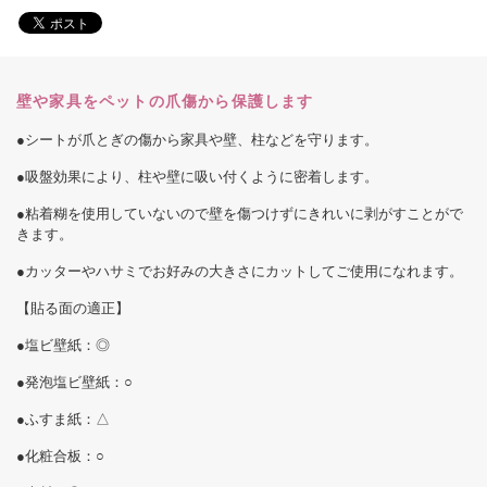
壁や家具をペットの爪傷から保護します
●シートが爪とぎの傷から家具や壁、柱などを守ります。
●吸盤効果により、柱や壁に吸い付くように密着します。
●粘着糊を使用していないので壁を傷つけずにきれいに剥がすことがで
きます。
●カッターやハサミでお好みの大きさにカットしてご使用になれます。
【貼る面の適正】
●塩ビ壁紙：◎
●発泡塩ビ壁紙：○
●ふすま紙：△
●化粧合板：○