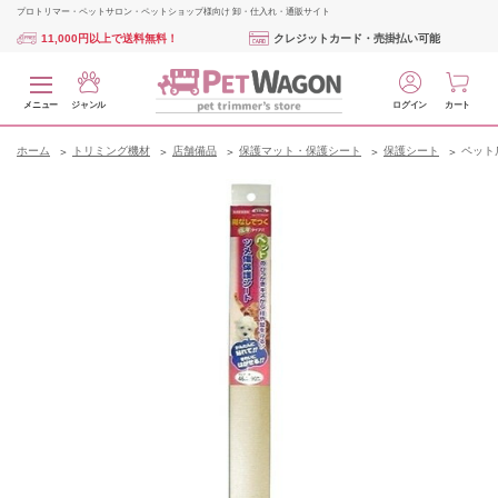
プロトリマー・ペットサロン・ペットショップ様向け 卸・仕入れ・通販サイト
11,000円以上で送料無料！
クレジットカード・売掛払い可能
メニュー
ジャンル
ログイン
カート
ホーム
トリミング機材
店舗備品
保護マット・保護シート
保護シート
ペット爪