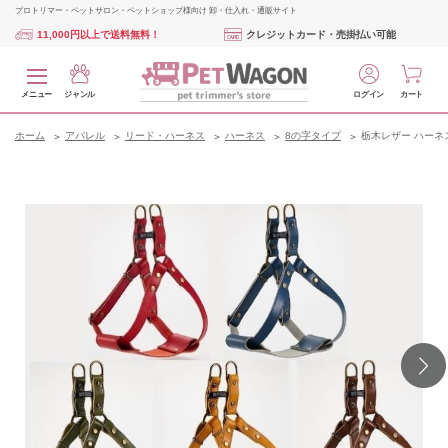
プロトリマー・ペットサロン・ペットショップ様向け 卸・仕入れ・通販サイト
11,000円以上で送料無料！
クレジットカード・売掛払い可能
メニュー
ジャンル
ログイン
カート
ホーム
アパレル
リード・ハーネス
ハーネス
8の字タイプ
栃木レザー ハーネス