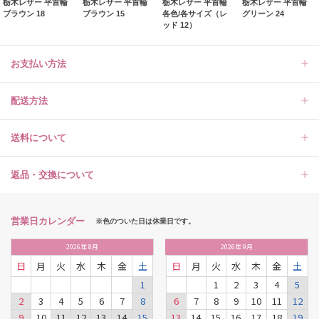
栃木レザー 平首輪
栃木レザー 平首輪
栃木レザー 平首輪
栃木レザー 平首輪
ブラウン 18
ブラウン 15
各色/各サイズ（レ
グリーン 24
ッド 12）
お支払い方法
配送方法
送料について
返品・交換について
営業日カレンダー
※色のついた日は休業日です。
2026
年
8月
2026
年
9月
日
月
火
水
木
金
土
日
月
火
水
木
金
土
1
1
2
3
4
5
2
3
4
5
6
7
8
6
7
8
9
10
11
12
9
10
11
12
13
14
15
13
14
15
16
17
18
19