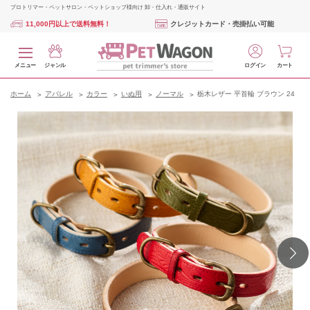
プロトリマー・ペットサロン・ペットショップ様向け 卸・仕入れ・通販サイト
11,000円以上で送料無料！
クレジットカード・売掛払い可能
メニュー
ジャンル
ログイン
カート
ホーム
アパレル
カラー
いぬ用
ノーマル
栃木レザー 平首輪 ブラウン 24