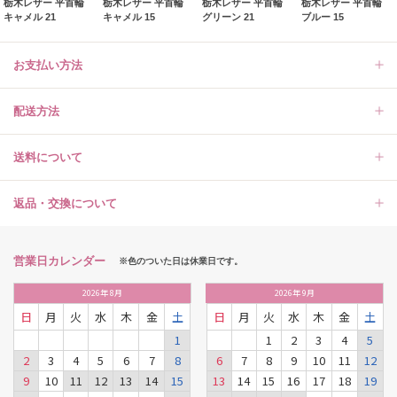
栃木レザー 平首輪
栃木レザー 平首輪
栃木レザー 平首輪
栃木レザー 平首輪
キャメル 21
キャメル 15
グリーン 21
ブルー 15
お支払い方法
配送方法
送料について
返品・交換について
営業日カレンダー
※色のついた日は休業日です。
2026
年
8月
2026
年
9月
日
月
火
水
木
金
土
日
月
火
水
木
金
土
1
1
2
3
4
5
2
3
4
5
6
7
8
6
7
8
9
10
11
12
9
10
11
12
13
14
15
13
14
15
16
17
18
19