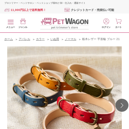
プロトリマー・ペットサロン・ペットショップ様向け 卸・仕入れ・通販サイト
11,000円以上で送料無料！
クレジットカード・売掛払い可能
メニュー
ジャンル
ログイン
カート
ホーム
アパレル
カラー
いぬ用
ノーマル
栃木レザー 平首輪 ブルー 21