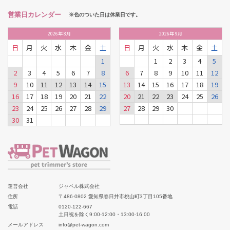
営業日カレンダー
※色のついた日は休業日です。
2026
年
8月
2026
年
9月
日
月
火
水
木
金
土
日
月
火
水
木
金
土
1
1
2
3
4
5
2
3
4
5
6
7
8
6
7
8
9
10
11
12
9
10
11
12
13
14
15
13
14
15
16
17
18
19
16
17
18
19
20
21
22
20
21
22
23
24
25
26
23
24
25
26
27
28
29
27
28
29
30
30
31
運営会社
ジャペル株式会社
住所
〒486-0802 愛知県春日井市桃山町3丁目105番地
電話
0120-122-667
土日祝を除く9:00-12:00・13:00-16:00
メールアドレス
info@pet-wagon.com