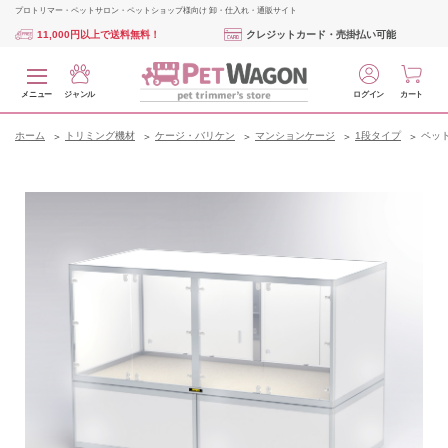
プロトリマー・ペットサロン・ペットショップ様向け 卸・仕入れ・通販サイト
11,000円以上で送料無料！
クレジットカード・売掛払い可能
メニュー
ジャンル
ログイン
カート
ホーム
トリミング機材
ケージ・バリケン
マンションケージ
1段タイプ
ペット