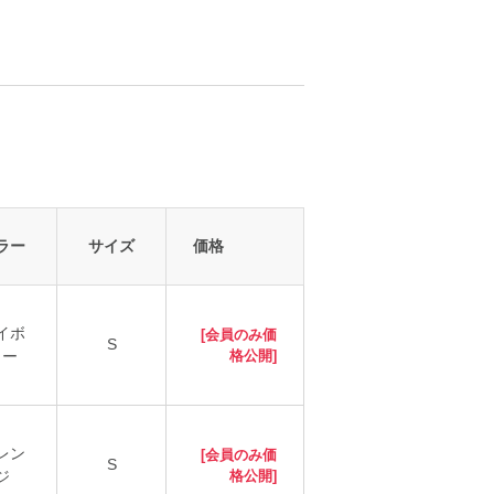
ラー
サイズ
価格
イボ
[会員のみ価
S
リー
格公開]
レン
[会員のみ価
S
ジ
格公開]