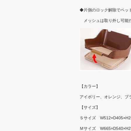
◆片側のロック解除でペッ
メッシュは取り外し可能だ
【カラー】
アイボリー、オレンジ、ブ
【サイズ】
Ｓサイズ W512×D405×H2
Ｍサイズ W665×D540×H2