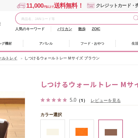
11,000
送料無料！
クレジットカード・
円以上で
様
人気のキーワード
バリカン
散歩
ZOIC
ング機材
アパレル
フード・おやつ
生
ールトレイ
しつけるウォールトレー Mサイズ ブラウン
しつけるウォールトレー Mサ
5.0
（1）
レビューを見る
カラー選択