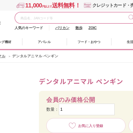
11,000
送料無料！
クレジットカード・
円以上で
様
人気のキーワード
バリカン
散歩
ZOIC
ング機材
アパレル
フード・おやつ
生
マル
デンタルアニマル ペンギン
デンタルアニマル ペンギン
会員のみ価格公開
数量：
お気に入り登録