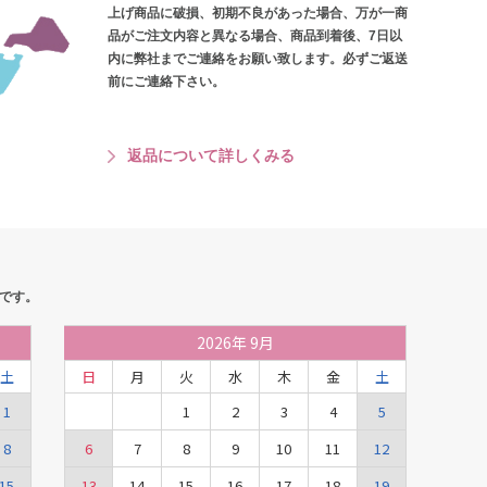
上げ商品に破損、初期不良があった場合、万が一商
品がご注文内容と異なる場合、商品到着後、7日以
内に弊社までご連絡をお願い致します。必ずご返送
前にご連絡下さい。
返品について詳しくみる
です。
2026
年
9月
土
日
月
火
水
木
金
土
1
1
2
3
4
5
8
6
7
8
9
10
11
12
15
13
14
15
16
17
18
19