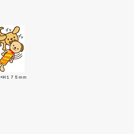
×H１７５ｍｍ