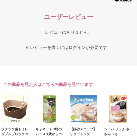
ユーザーレビュー
レビューはありません。
※レビューを書くには
ログイン
が必要です。
この商品を見た人はこちらの商品も見ています
ラクラク猫トイレ
キャネット 3時の
【猫砂スコップ】
シーバ リッチ さ
ダブルブロック M
ムース 1歳から つ
リタートング
さみ 35g