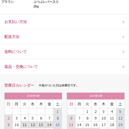
ブラウン
ぶつぶレバー入り
25g
お支払い方法
配送方法
送料について
返品・交換について
営業日カレンダー
※色のついた日は休業日です。
2026
年
8月
2026
年
9月
日
月
火
水
木
金
土
日
月
火
水
木
金
土
1
1
2
3
4
5
2
3
4
5
6
7
8
6
7
8
9
10
11
12
9
10
11
12
13
14
15
13
14
15
16
17
18
19