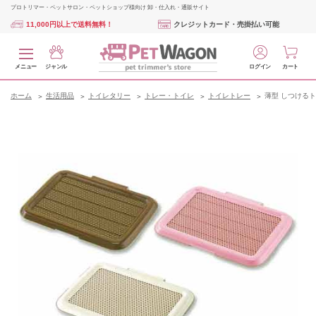
プロトリマー・ペットサロン・ペットショップ様向け 卸・仕入れ・通販サイト
11,000円以上で送料無料！
クレジットカード・売掛払い可能
メニュー
ジャンル
ログイン
カート
ホーム
生活用品
トイレタリー
トレー・トイレ
トイレトレー
薄型 しつけるト