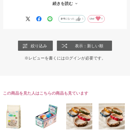
続きを読む
（難点）
でも、カバーを外して使えないこと、キッチリ閉めるとカバーを開け
参考になった
1
Like!
0
るのが容易でなく、とても労力を使うので（爪も傷めるので）洗う度
に買ったことを後悔しています。
高さが低い（厚みが薄い）ので、お掃除ロボットが乗り上げて帰れな
絞り込み
表示：新しい順
くなりました。
45日目300グラムの子で普通のトイレが難なく使えますので、低い事の
※レビューを書くには
ログイン
が必要です。
メリットが実感できません。
なので☆二つです。
この商品を見た人はこちらの商品も見ています