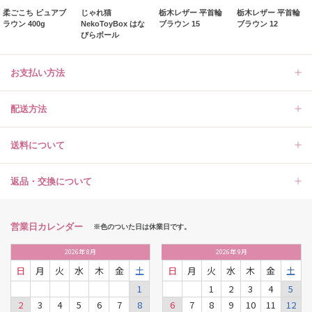
柔ごこち ピュアブ
じゃれ猫
栃木レザー 平首輪
栃木レザー 平首輪
ラウン 400g
NekoToyBox はな
ブラウン 15
ブラウン 12
びらボール
お支払い方法
配送方法
送料について
返品・交換について
営業日カレンダー
※色のついた日は休業日です。
2026
年
8月
2026
年
9月
日
月
火
水
木
金
土
日
月
火
水
木
金
土
1
1
2
3
4
5
2
3
4
5
6
7
8
6
7
8
9
10
11
12