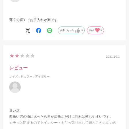
薄くて軽くてお手入れが楽です
参考になった
0
Like!
0
2021.10.1
レビュー
サイズ：S
カラー：アイボリー
良い点
四角い穴の物に比べたら角が広角なだけに汚れは落ちやすいです。
カチッと閉まるのでトイレシートを引っ張り出して遊ぶこともないの
で安心です。