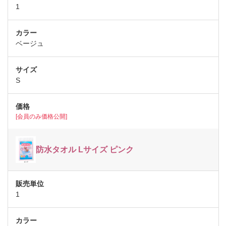
1
ベージュ
S
[会員のみ価格公開]
防水タオル Lサイズ ピンク
1