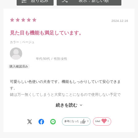
絞り込み
表示：新しい順
2024.12.16
見た目も機能も満足しています。
カラー：ベージュ
年代:
50代
性別:
女性
可愛らしい色使いの犬舎です。機能もしっかりしていて安心できま
す。
鍵は万一無くしてしまうと大変なことになるので使用しない予定で
す。
続きを読む
３段マンションだけでなく１段のものも欲しいけど、価格が。。。
もう少し利益出てから考えます。(笑)
参考になった
0
Like!
0