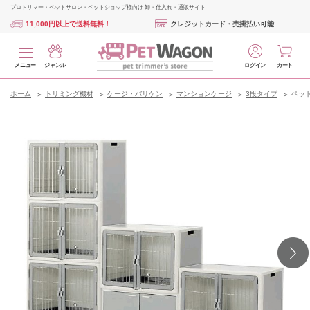
プロトリマー・ペットサロン・ペットショップ様向け 卸・仕入れ・通販サイト
11,000円以上で送料無料！
クレジットカード・売掛払い可能
メニュー
ジャンル
ログイン
カート
ホーム
トリミング機材
ケージ・バリケン
マンションケージ
3段タイプ
ペット