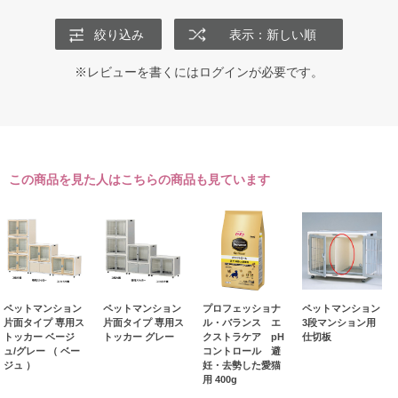
絞り込み
表示：新しい順
※レビューを書くには
ログイン
が必要です。
この商品を見た人はこちらの商品も見ています
ペットマンション
ペットマンション
プロフェッショナ
ペットマンション
片面タイプ 専用ス
片面タイプ 専用ス
ル・バランス エ
3段マンション用
トッカー ベージ
トッカー グレー
クストラケア pH
仕切板
ュ/グレー （ ベー
コントロール 避
ジュ ）
妊・去勢した愛猫
用 400g