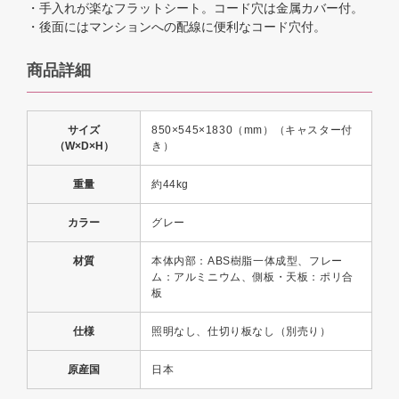
・手入れが楽なフラットシート。コード穴は金属カバー付。
・後面にはマンションへの配線に便利なコード穴付。
商品詳細
サイズ
850×545×1830（mm）（キャスター付
（W×D×H）
き）
重量
約44kg
カラー
グレー
材質
本体内部：ABS樹脂一体成型、フレー
ム：アルミニウム、側板・天板：ポリ合
板
仕様
照明なし、仕切り板なし（別売り）
原産国
日本