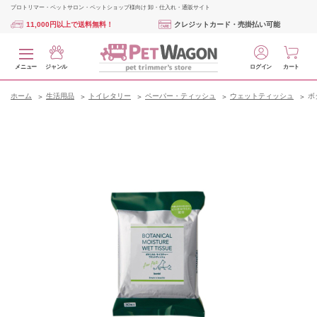
プロトリマー・ペットサロン・ペットショップ様向け 卸・仕入れ・通販サイト
11,000円以上で送料無料！
クレジットカード・売掛払い可能
メニュー
ジャンル
ログイン
カート
ホーム
生活用品
トイレタリー
ペーパー・ティッシュ
ウェットティッシュ
ボ