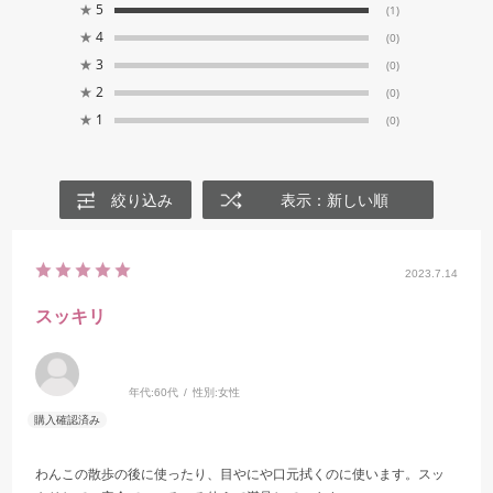
★
5
(1)
★
4
(0)
★
3
(0)
★
2
(0)
★
1
(0)
絞り込み
表示：新しい順
2023.7.14
スッキリ
年代:
60代
性別:
女性
わんこの散歩の後に使ったり、目やにや口元拭くのに使います。スッ