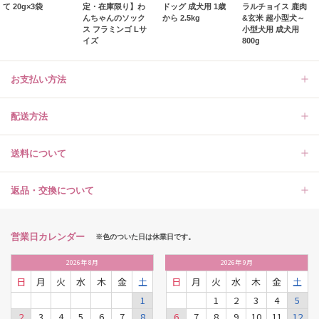
て 20g×3袋
定・在庫限り】わ
ドッグ 成犬用 1歳
ラルチョイス 鹿肉
んちゃんのソック
から 2.5kg
&玄米 超小型犬～
ス フラミンゴ Lサ
小型犬用 成犬用
イズ
800g
お支払い方法
配送方法
送料について
返品・交換について
営業日カレンダー
※色のついた日は休業日です。
2026
年
8月
2026
年
9月
日
月
火
水
木
金
土
日
月
火
水
木
金
土
1
1
2
3
4
5
2
3
4
5
6
7
8
6
7
8
9
10
11
12