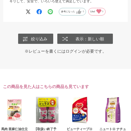
キリして、安全で、いろいろ使えて満足しています。
参考になった
0
Like!
0
絞り込み
表示：新しい順
※レビューを書くには
ログイン
が必要です。
この商品を見た人はこちらの商品も見ています
馬肉 亜麻仁油仕立
【取扱い終了予
ビューティープロ
ニュートロ ナチュ