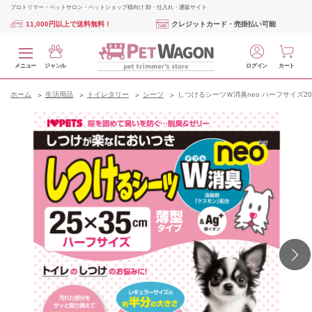
プロトリマー・ペットサロン・ペットショップ様向け 卸・仕入れ・通販サイト
11,000円以上で送料無料！
クレジットカード・売掛払い可能
メニュー
ジャンル
ログイン
カート
ホーム
生活用品
トイレタリー
シーツ
しつけるシーツＷ消臭neo ハーフサイズ2