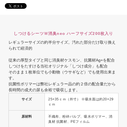
しつけるシーツＷ消臭neo ハーフサイズ200枚入り
レギュラーサイズの約半分サイズ。汚れた部分だけ取り換え
られて経済的
従来の厚型タイプと同じ消臭材ケスモン、抗菌材Ag+を配合
しつけをたすける当社オリジナル「しつけ成分」も配合
そのまま１枚単位でも小動物（ウサギなど）でも使用出来ま
す。
抗菌性ポリマーは弊社レギュラー品の約２倍の配合量だから
長時間の成犬の尿も余裕で吸収します。
サイズ
25×35ｃｍ（外寸） ※吸水面は約20×29
ｃｍ
原材料
不織布、粉砕パルプ、吸水ポリマー、消
臭材 抗菌材、PEフィルム