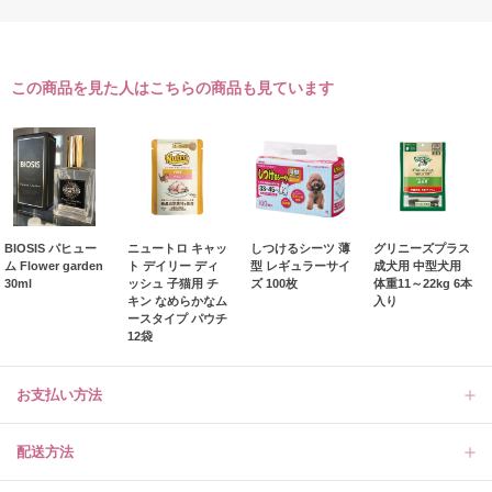
この商品を見た人はこちらの商品も見ています
BIOSIS パヒュー
ニュートロ キャッ
しつけるシーツ 薄
グリニーズプラス
ム Flower garden
ト デイリー ディ
型 レギュラーサイ
成犬用 中型犬用
30ml
ッシュ 子猫用 チ
ズ 100枚
体重11～22kg 6本
キン なめらかなム
入り
ースタイプ パウチ
12袋
お支払い方法
配送方法