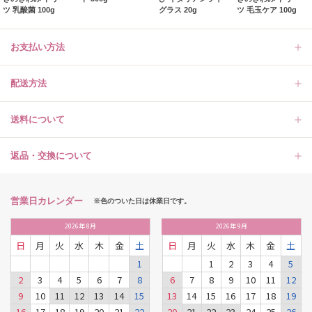
ツ 乳酸菌 100g
グラス 20g
ツ 毛玉ケア 100g
お支払い方法
配送方法
送料について
返品・交換について
営業日カレンダー
※色のついた日は休業日です。
2026
年
8月
2026
年
9月
日
月
火
水
木
金
土
日
月
火
水
木
金
土
1
1
2
3
4
5
2
3
4
5
6
7
8
6
7
8
9
10
11
12
9
10
11
12
13
14
15
13
14
15
16
17
18
19
16
17
18
19
20
21
22
20
21
22
23
24
25
26