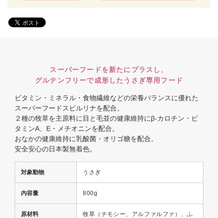
スーパーフードを新たにプラスし、
グルテンフリーで成形したうさぎ専用フード
ビタミン・ミネラル・食物繊維などの栄養バランスに優れた
スーパーフードスピルリナを配合。
２種の牧草を主原料に目と毛並の健康維持にβ-カロチン・ビ
タミンA、E・メチオニンを配合。
おなかの健康維持に乳酸菌・オリゴ糖を配合。
安全安心の日本製無着色。
対象動物
うさぎ
内容量
800g
原材料
牧草（チモシー、アルファルファ）、ふ