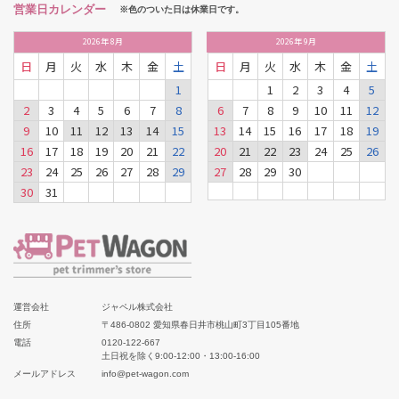
営業日カレンダー
※色のついた日は休業日です。
2026
年
8月
2026
年
9月
日
月
火
水
木
金
土
日
月
火
水
木
金
土
1
1
2
3
4
5
2
3
4
5
6
7
8
6
7
8
9
10
11
12
9
10
11
12
13
14
15
13
14
15
16
17
18
19
16
17
18
19
20
21
22
20
21
22
23
24
25
26
23
24
25
26
27
28
29
27
28
29
30
30
31
運営会社
ジャペル株式会社
住所
〒486-0802 愛知県春日井市桃山町3丁目105番地
電話
0120-122-667
土日祝を除く9:00-12:00・13:00-16:00
メールアドレス
info@pet-wagon.com