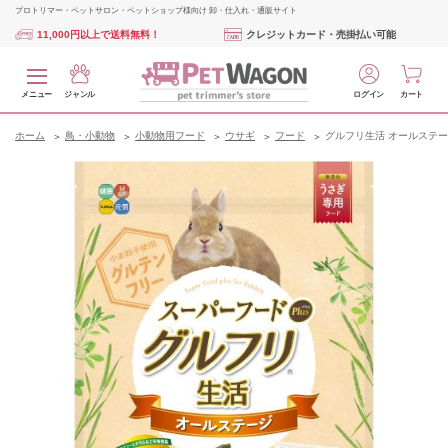
プロトリマー・ペットサロン・ペットショップ様向け 卸・仕入れ・通販サイト
11,000円以上で送料無料！
クレジットカード・売掛払い可能
メニュー
ジャンル
ログイン
カート
ホーム
鳥・小動物
小動物用フード
ウサギ
フード
グルフリ生活 オールステージ