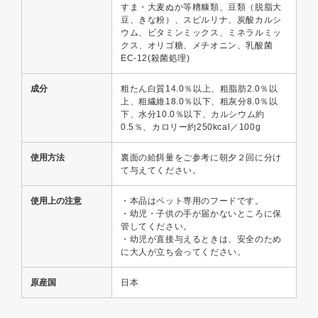
すま・大麦ぬか等糟糠類、豆類（脱脂大
豆、きな粉）、スピルリナ、炭酸カルシ
ウム、ビタミンミックス、ミネラルミッ
クス、オリゴ糖、メチオニン、乳酸菌
EC-12(殺菌処理)
成分
粗たん白質14.0％以上、粗脂肪2.0％以
上、粗繊維18.0％以下、粗灰分8.0％以
下、水分10.0％以下、カルシウム約
0.5％、カロリー約250kcal／100g
使用方法
裏面の給餌量をご参考に朝夕２回に分け
て与えてください。
使用上の注意
・本品はペット専用のフードです。
・幼児・子供の手が届かないところに保
管してください。
・幼児が直接与えるときは、安全のため
に大人が立ち会ってください。
原産国
日本