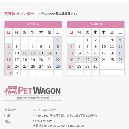
営業日カレンダー
※色のついた日は休業日です。
2026
年
8月
2026
年
9月
日
月
火
水
木
金
土
日
月
火
水
木
金
土
1
1
2
3
4
5
2
3
4
5
6
7
8
6
7
8
9
10
11
12
9
10
11
12
13
14
15
13
14
15
16
17
18
19
16
17
18
19
20
21
22
20
21
22
23
24
25
26
23
24
25
26
27
28
29
27
28
29
30
30
31
運営会社
ジャペル株式会社
住所
〒486-0802 愛知県春日井市桃山町3丁目105番地
電話
0120-122-667
土日祝を除く9:00-12:00・13:00-16:00