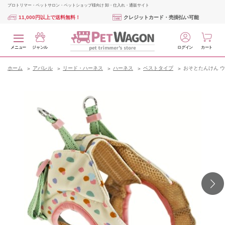
プロトリマー・ペットサロン・ペットショップ様向け 卸・仕入れ・通販サイト
11,000円以上で送料無料！
クレジットカード・売掛払い可能
メニュー
ジャンル
ログイン
カート
ホーム
アパレル
リード・ハーネス
ハーネス
ベストタイプ
おそとたんけん ウ