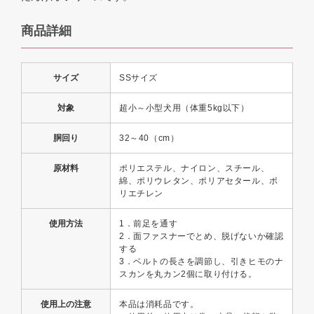
商品詳細
サイズ
SSサイズ
対象
超小～小型犬用（体重5kg以下）
胴回り
32～40（cm）
原材料
ポリエステル、ナイロン、スチール、
綿、ポリウレタン、ポリアセタール、ポ
リエチレン
使用方法
1．前足を通す
2．面ファスナーでとめ、脱げないか確認
する
3．ベルトの長さを調節し、引きヒモのナ
スカンを丸カン2個に取り付ける。
使用上の注意
本品は消耗品です。