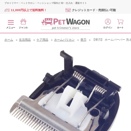
プロトリマー・ペットサロン・ペットショップ様向け 卸・仕入れ・通販サイト
11,000円以上で送料無料！
クレジットカード・売掛払い可能
メニュー
ジャンル
ログイン
カート
ホーム
生活用品
ケア用品
ホームバリカン
替刃
【替刃】 ホームバーバー 洗