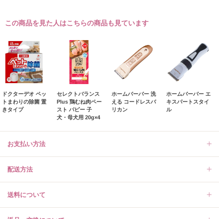
この商品を見た人はこちらの商品も見ています
ドクターデオ ペッ
セレクトバランス
ホームバーバー 洗
ホームバーバー エ
トまわりの除菌 置
Plus 鶏むね肉ペー
える コードレスバ
キスパートスタイ
きタイプ
スト パピー 子
リカン
ル
犬・母犬用 20g×4
お支払い方法
配送方法
送料について