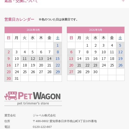
返品・交換について
営業日カレンダー
※色のついた日は休業日です。
2026
年
8月
2026
年
9月
日
月
火
水
木
金
土
日
月
火
水
木
金
土
1
1
2
3
4
5
2
3
4
5
6
7
8
6
7
8
9
10
11
12
9
10
11
12
13
14
15
13
14
15
16
17
18
19
16
17
18
19
20
21
22
20
21
22
23
24
25
26
23
24
25
26
27
28
29
27
28
29
30
30
31
運営会社
ジャペル株式会社
住所
〒486-0802 愛知県春日井市桃山町3丁目105番地
電話
0120-122-667