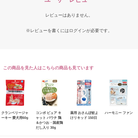
レビューはありません。
※レビューを書くには
ログイン
が必要です。
この商品を見た人はこちらの商品も見ています
クランベリージャ
コンボ ピュア キ
薬用 おさんぽ蚊よ
ハーモニー ファン
ーキー 愛犬用60g
ャット パウチ 鶏
けリキッド 150日
＆かつお・国産鶏
だし入り 30g