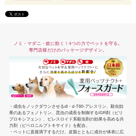
ノミ・マダニ・蚊に効く！4つの力でペットを守る。
専門店様だけのパッケージデザイン。
・成虫をノックダウンさせるdl・d-T80-アレスリン、殺虫効
果のあるフェノトリン、昆虫の成長を制御するIGR剤（ピリ
プロキシフェン）、ピレスロイド系殺虫剤の効果を高める共
力剤（ピペロニルブトキサイド）を配合。
・ペットに直接滴下するだけ。皮脂とともに成分が体表に広