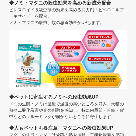
◆ノミ・マダニの殺虫効果を高める新成分配合
ピレスロイド系殺虫剤の効果を高める共力剤「ピペロニルブ
トキサイド」を配合。
ノミ・マダニの殺虫、蚊の忌避効果がUPします。
◆ペットに寄生するノミへの殺虫効果UP
ノミの生態：ノミは温暖で湿度の高いところを好み、犬猫の
熱や二酸化炭素や光の刺激を感知し、特に内股部・首筋・背
中などのグルーミングが届かないところに寄生します。
◆人もペットも要注意 マダニへの殺虫効果UP
マダニの生態：マダニは犬猫の熱や振動、二酸化炭素を感知