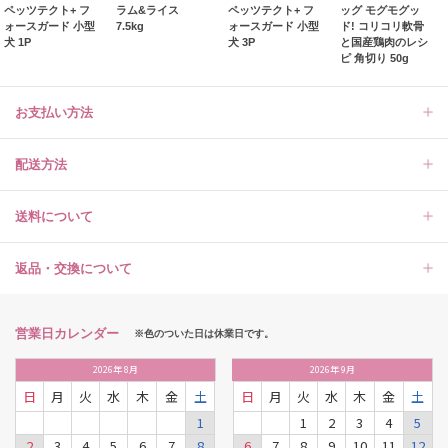
ペッツテクト+ フ
ラム&ライス
ペッツテクト+ フ
ッグ モグモグッ
ォースガード 小型
7.5kg
ォースガード 小型
ド! コリコリ軟骨
犬 1P
犬 3P
と国産鶏肉のレシ
ピ 角切り 50g
お支払い方法
配送方法
送料について
返品・交換について
営業日カレンダー
※色のついた日は休業日です。
2026
年
8月
2026
年
9月
日
月
火
水
木
金
土
日
月
火
水
木
金
土
1
1
2
3
4
5
2
3
4
5
6
7
8
6
7
8
9
10
11
12