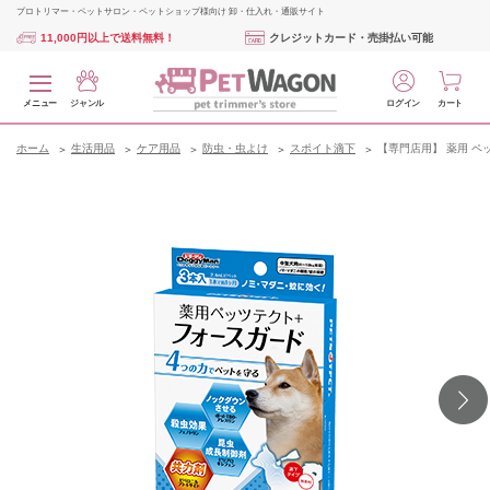
プロトリマー・ペットサロン・ペットショップ様向け 卸・仕入れ・通販サイト
11,000円以上で送料無料！
クレジットカード・売掛払い可能
メニュー
ジャンル
ログイン
カート
ホーム
生活用品
ケア用品
防虫・虫よけ
スポイト滴下
【専門店用】 薬用 ペッ