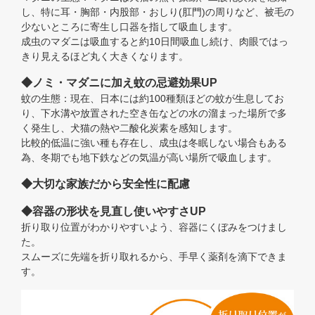
し、特に耳・胸部・内股部・おしり(肛門)の周りなど、被毛の
少ないところに寄生し口器を指して吸血します。
成虫のマダニは吸血すると約10日間吸血し続け、肉眼ではっ
きり見えるほど丸く大きくなります。
◆ノミ・マダニに加え蚊の忌避効果UP
蚊の生態：現在、日本には約100種類ほどの蚊が生息してお
り、下水溝や放置された空き缶などの水の溜まった場所で多
く発生し、犬猫の熱や二酸化炭素を感知します。
比較的低温に強い種も存在し、成虫は冬眠しない場合もある
為、冬期でも地下鉄などの気温が高い場所で吸血します。
◆大切な家族だから安全性に配慮
◆容器の形状を見直し使いやすさUP
折り取り位置がわかりやすいよう、容器にくぼみをつけまし
た。
スムーズに先端を折り取れるから、手早く薬剤を滴下できま
す。