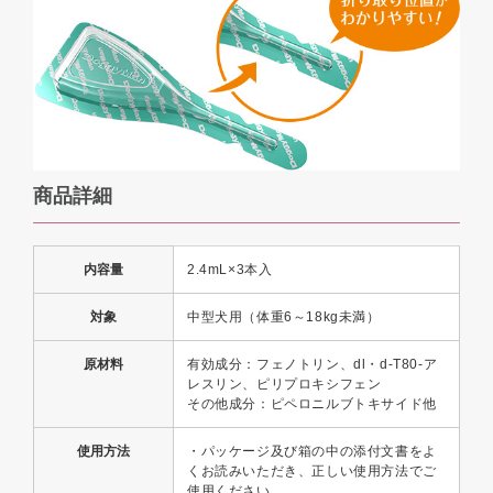
商品詳細
内容量
2.4mL×3本入
対象
中型犬用（体重6～18kg未満）
原材料
有効成分：フェノトリン、dl・d-T80‐ア
レスリン、ピリプロキシフェン
その他成分：ピペロニルブトキサイド他
使用方法
・パッケージ及び箱の中の添付文書をよ
くお読みいただき、正しい使用方法でご
使用ください。