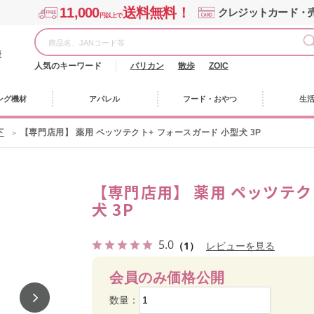
11,000
送料無料！
クレジットカード・
円以上で
様
人気のキーワード
バリカン
散歩
ZOIC
ング機材
アパレル
フード・おやつ
生
下
【専門店用】 薬用 ペッツテクト+ フォースガード 小型犬 3P
【専門店用】 薬用 ペッツテク
犬 3P
5.0
（1）
レビューを見る
会員のみ価格公開
数量：