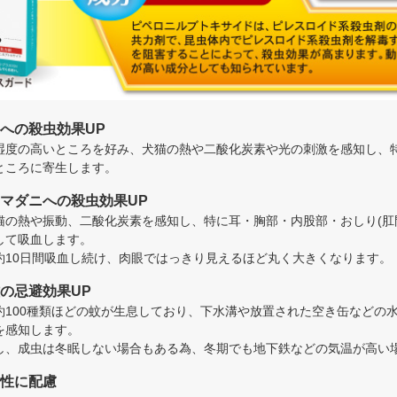
への殺虫効果UP
湿度の高いところを好み、犬猫の熱や二酸化炭素や光の刺激を感知し、
ところに寄生します。
マダニへの殺虫効果UP
猫の熱や振動、二酸化炭素を感知し、特に耳・胸部・内股部・おしり(肛
して吸血します。
約10日間吸血し続け、肉眼ではっきり見えるほど丸く大きくなります。
の忌避効果UP
約100種類ほどの蚊が生息しており、下水溝や放置された空き缶などの
を感知します。
し、成虫は冬眠しない場合もある為、冬期でも地下鉄などの気温が高い
性に配慮