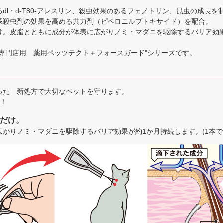
dl・d-T80-アレスリン、殺虫効果のあるフェノトリン、昆虫の成長を
系殺虫剤の効果を高める共力剤（ピペロニルブトキサイド）を配合。
け。皮脂とともに成分が体表に広がりノミ・マダニを駆除するバリア効果
"専門店用 薬用ペッツテクト＋フォースガード"シリーズです。
った 新処方で大切なペットを守ります。
く！
だけ。
がりノミ・マダニを駆除するバリア効果が約1か月持続します。(1本で