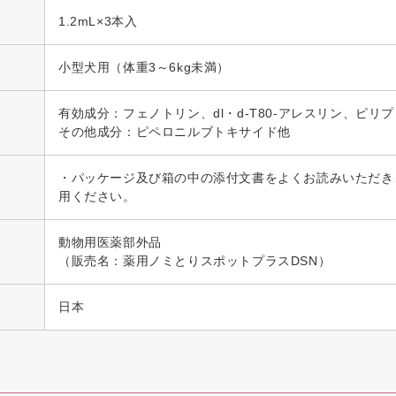
1.2mL×3本入
小型犬用（体重3～6kg未満）
有効成分：フェノトリン、dl・d-T80‐アレスリン、ピリ
その他成分：ピペロニルブトキサイド他
・パッケージ及び箱の中の添付文書をよくお読みいただき
用ください。
動物用医薬部外品
（販売名：薬用ノミとりスポットプラスDSN）
日本