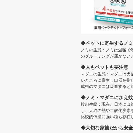
◆ペットに寄生するノミ
ノミの生態：ノミは温暖で
のグルーミングが届かない
◆人もペットも要注意 
マダニの生態：マダニは犬
いところに寄生し口器を指
成虫のマダニは吸血すると
◆ノミ・マダニに加え蚊
蚊の生態：現在、日本には
し、犬猫の熱や二酸化炭素
比較的低温に強い種も存在
◆大切な家族だから安全