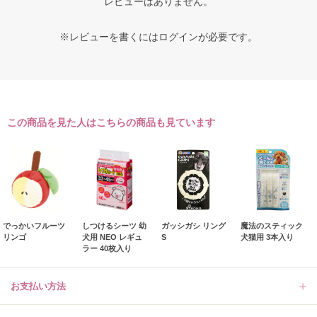
レビューはありません。
※レビューを書くには
ログイン
が必要です。
この商品を見た人はこちらの商品も見ています
でっかいフルーツ
しつけるシーツ 幼
ガッシガシ リング
魔法のスティック
リンゴ
犬用 NEO レギュ
S
犬猫用 3本入り
ラー 40枚入り
お支払い方法