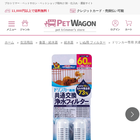
プロトリマー・ペットサロン・ペットショップ様向け 卸・仕入れ・通販サイト
11,000円以上で送料無料！
クレジットカード・売掛払い可能
メニュー
ジャンル
ログイン
カート
ホーム
生活用品
食器・給水器
給水器
いぬ用 フィルター
ドリンカー専用 共