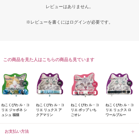
レビューはありません。
※レビューを書くには
ログイン
が必要です。
この商品を見た人はこちらの商品も見ています
ねこくびわ ル・コ
ねこくびわ ル・コ
ねこくびわ ル・コ
ねこくびわ ル・コ
リエ ジャポネ シ
リエ リュクス ア
リエ ポップ いち
リエ リュクス ロ
ュシュ 福猫
クアマリン
ごオレ
ワールブルー
お支払い方法