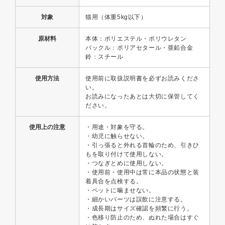
対象
猫用（体重5kg以下）
原材料
本体：ポリエステル・ポリウレタン
バックル：ポリアセタール・亜鉛合金
鈴：スチール
使用方法
使用前に取扱説明書を必ずお読みくださ
い。
お読みになったあとは大切に保管してく
ださい。
使用上の注意
・用途・対象を守る。
・幼児に触らせない。
・引っ張ると外れる首輪のため、引きひ
もを取り付けて使用しない。
・つなぎとめに使用しない。
・使用前・使用中は常に本品の状態と装
着具合を点検する。
・ペットに噛ませない。
・細かいパーツは誤飲に注意する。
・成長期はサイズ確認を頻繁に行う。
・色移り防止のため、ぬれた場合はすぐ