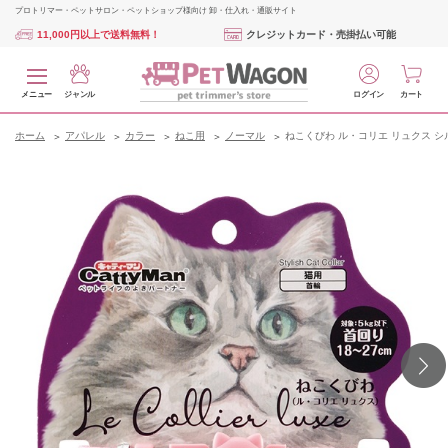
プロトリマー・ペットサロン・ペットショップ様向け 卸・仕入れ・通販サイト
11,000円以上で送料無料！
クレジットカード・売掛払い可能
メニュー
ジャンル
ログイン
カート
ホーム
アパレル
カラー
ねこ用
ノーマル
ねこくびわ ル・コリエ リュクス 