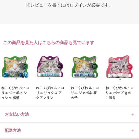
※レビューを書くには
ログイン
が必要です。
この商品を見た人はこちらの商品も見ています
ねこくびわ ル・コ
ねこくびわ ル・コ
ねこくびわ ル・コ
ねこくびわ ル・コ
リエ ジャポネ シ
リエ リュクス ア
リエ ジャポネ 鹿
リエ ポップ きの
ュシュ 福猫
クアマリン
の子
こ通り
お支払い方法
配送方法