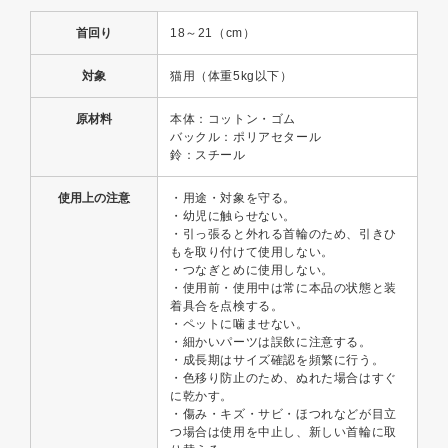
首回り
18～21（cm）
対象
猫用（体重5kg以下）
原材料
本体：コットン・ゴム
バックル：ポリアセタール
鈴：スチール
使用上の注意
・用途・対象を守る。
・幼児に触らせない。
・引っ張ると外れる首輪のため、引きひ
もを取り付けて使用しない。
・つなぎとめに使用しない。
・使用前・使用中は常に本品の状態と装
着具合を点検する。
・ペットに噛ませない。
・細かいパーツは誤飲に注意する。
・成長期はサイズ確認を頻繁に行う。
・色移り防止のため、ぬれた場合はすぐ
に乾かす。
・傷み・キズ・サビ・ほつれなどが目立
つ場合は使用を中止し、新しい首輪に取