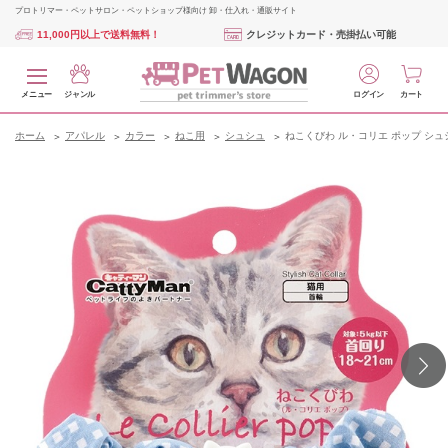
プロトリマー・ペットサロン・ペットショップ様向け 卸・仕入れ・通販サイト
11,000円以上で送料無料！
クレジットカード・売掛払い可能
メニュー
ジャンル
ログイン
カート
ホーム
アパレル
カラー
ねこ用
シュシュ
ねこくびわ ル・コリエ ポップ シュ