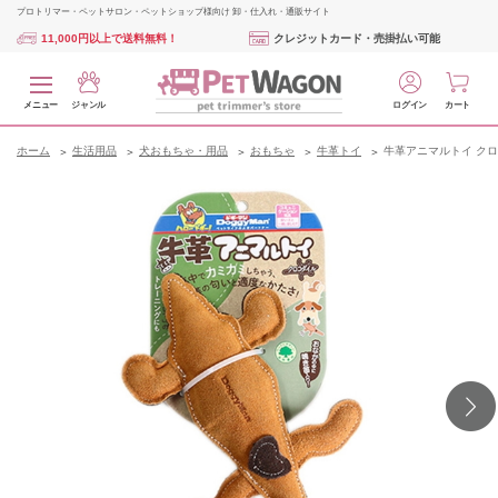
プロトリマー・ペットサロン・ペットショップ様向け 卸・仕入れ・通販サイト
11,000円以上で送料無料！
クレジットカード・売掛払い可能
メニュー
ジャンル
ログイン
カート
ホーム
生活用品
犬おもちゃ・用品
おもちゃ
牛革トイ
牛革アニマルトイ ク