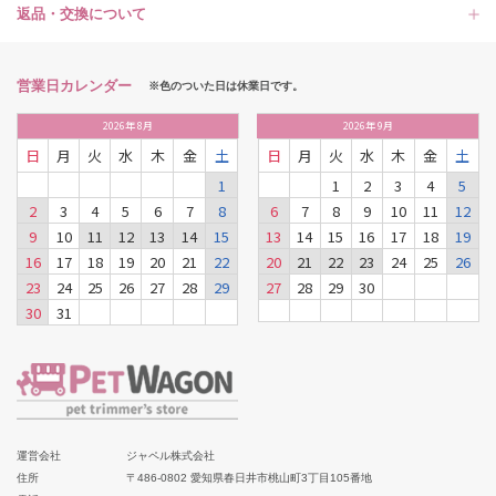
返品・交換について
営業日カレンダー
※色のついた日は休業日です。
2026
年
8月
2026
年
9月
日
月
火
水
木
金
土
日
月
火
水
木
金
土
1
1
2
3
4
5
2
3
4
5
6
7
8
6
7
8
9
10
11
12
9
10
11
12
13
14
15
13
14
15
16
17
18
19
16
17
18
19
20
21
22
20
21
22
23
24
25
26
23
24
25
26
27
28
29
27
28
29
30
30
31
運営会社
ジャペル株式会社
住所
〒486-0802 愛知県春日井市桃山町3丁目105番地