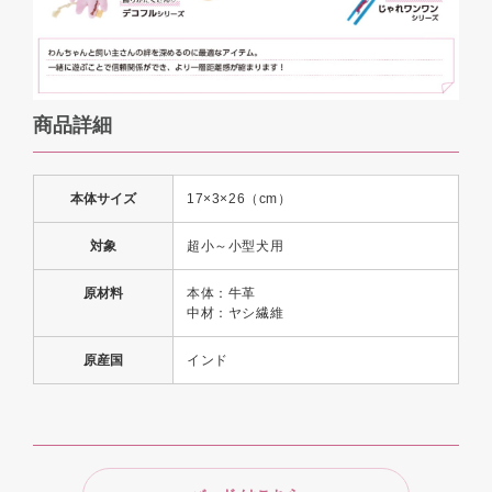
商品詳細
本体サイズ
17×3×26（cm）
対象
超小～小型犬用
原材料
本体：牛革
中材：ヤシ繊維
原産国
インド