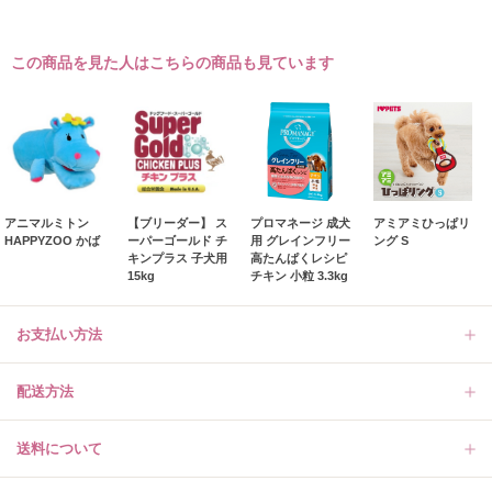
この商品を見た人はこちらの商品も見ています
アニマルミトン
【ブリーダー】 ス
プロマネージ 成犬
アミアミひっぱリ
HAPPYZOO かば
ーパーゴールド チ
用 グレインフリー
ング S
キンプラス 子犬用
高たんぱくレシピ
15kg
チキン 小粒 3.3kg
お支払い方法
配送方法
送料について