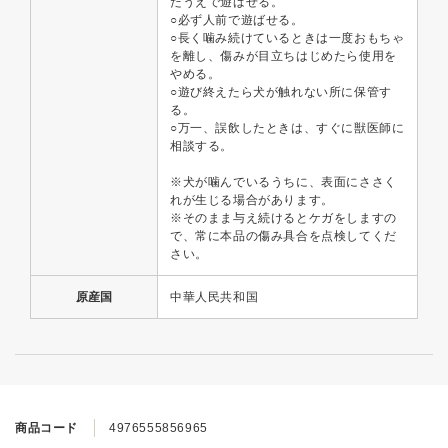
たうえで遊ばせる。
○必ず人前で遊ばせる。
○長く噛み続けているときは一度おもちゃ
を離し、傷みが目立ちはじめたら使用を
やめる。
○遊び終えたら犬が触れない所に保管す
る。
○万一、誤飲したときは、すぐに獣医師に
相談する。
※犬が噛んでいるうちに、表面にささく
れが生じる場合があります。
※そのまま与え続けるとケガをしますの
で、常に本品の傷み具合を点検してくだ
さい。
原産国
中華人民共和国
商品コード
4976555856965