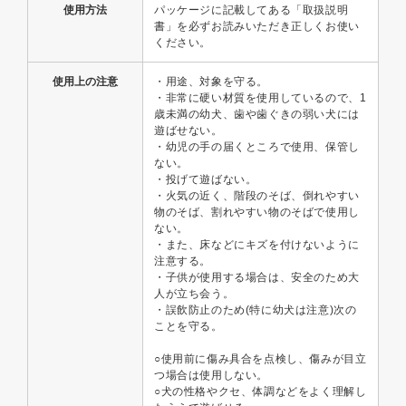
使用方法
パッケージに記載してある「取扱説明
書」を必ずお読みいただき正しくお使い
ください。
使用上の注意
・用途、対象を守る。
・非常に硬い材質を使用しているので、1
歳未満の幼犬、歯や歯ぐきの弱い犬には
遊ばせない。
・幼児の手の届くところで使用、保管し
ない。
・投げて遊ばない。
・火気の近く、階段のそば、倒れやすい
物のそば、割れやすい物のそばで使用し
ない。
・また、床などにキズを付けないように
注意する。
・子供が使用する場合は、安全のため大
人が立ち会う。
・誤飲防止のため(特に幼犬は注意)次の
ことを守る。
○使用前に傷み具合を点検し、傷みが目立
つ場合は使用しない。
○犬の性格やクセ、体調などをよく理解し