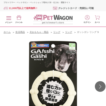
プロトリマー・ペットサロン・ペットショップ様向け 卸・仕入れ・通販サイト
11,000円以上で送料無料！
クレジットカード・売掛払い可能
メニュー
ジャンル
ログイン
カート
ホーム
生活用品
犬おもちゃ・用品
リング
リング
ガッシガシ リング S