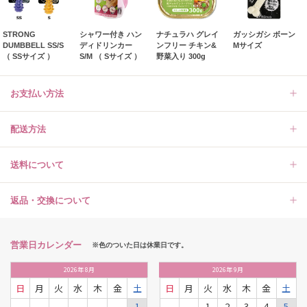
STRONG
シャワー付き ハン
ナチュラハ グレイ
ガッシガシ ボーン
DUMBBELL SS/S
ディドリンカー
ンフリー チキン&
Mサイズ
（ SSサイズ ）
S/M （ Sサイズ ）
野菜入り 300g
お支払い方法
配送方法
送料について
返品・交換について
営業日カレンダー
※色のついた日は休業日です。
2026
年
8月
2026
年
9月
日
月
火
水
木
金
土
日
月
火
水
木
金
土
1
1
2
3
4
5