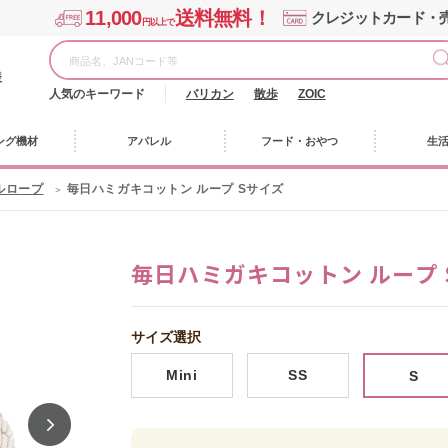
11,000
送料無料！
クレジットカード・
円以上で
様
人気のキーワード
バリカン
散歩
ZOIC
ング機材
アパレル
フード・おやつ
生
ルロープ
毎日ハミガキコットン ループ Sサイズ
毎日ハミガキコットン ループ 
サイズ選択
Mini
SS
S