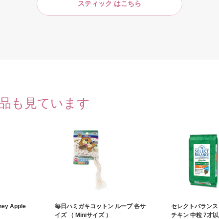
スティック はこちら
品も見ています
ey Apple
毎日ハミガキコットン ループ 各サ
セレクトバランス
イズ （ Miniサイズ ）
チキン 中粒 7才以