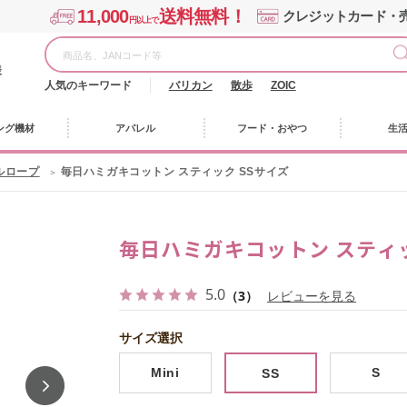
11,000
送料無料！
クレジットカード・
円以上で
様
人気のキーワード
バリカン
散歩
ZOIC
ング機材
アパレル
フード・おやつ
生
ルロープ
毎日ハミガキコットン スティック SSサイズ
毎日ハミガキコットン スティッ
5.0
（3）
レビューを見る
サイズ選択
Mini
S
SS