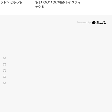
コットン とらっち
ちょいカタ！ガジ噛みトイ スティ
ック S
(3)
(0)
(0)
(0)
(0)