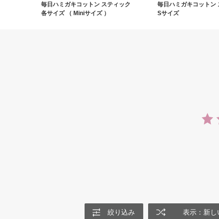
毎日ハミガキコットン スティック
毎日ハミガキコットン 
各サイズ （ Miniサイズ ）
Sサイズ
絞り込み
表示：新し