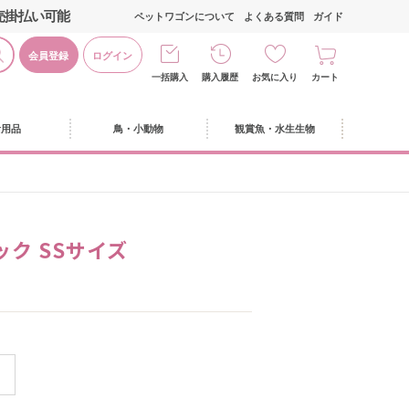
売掛払い可能
ペットワゴンについて
よくある質問
ガイド
会員登録
ログイン
一括購入
購入履歴
お気に入り
カート
活用品
鳥・小動物
観賞魚・水生生物
ク SSサイズ