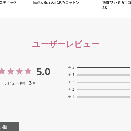
スティック
InuToyBox ねじあみコットン
激遊び ハミガキ
SS
ユーザーレビュー
5.0
★
5
★
4
3
★
3
レビュー件数：
件
★
2
★
1
い順