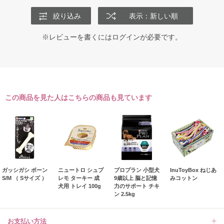
絞り込み
表示：新しい順
※レビューを書くには
ログイン
が必要です。
この商品を見た人はこちらの商品も見ています
ガッシガシ ボーン
ニュートロ シュプ
プロプラン 小型犬
InuToyBox ねじあ
S/M （ Sサイズ ）
レモ ターキー 成
9歳以上 脳と記憶
みコットン
犬用 トレイ 100g
力のサポート チキ
ン 2.5kg
お支払い方法