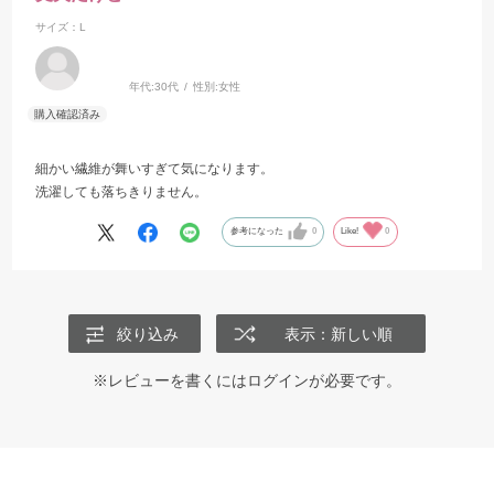
サイズ：L
年代:
30代
性別:
女性
細かい繊維が舞いすぎて気になります。
洗濯しても落ちきりません。
参考になった
0
Like!
0
絞り込み
表示：新しい順
※レビューを書くには
ログイン
が必要です。