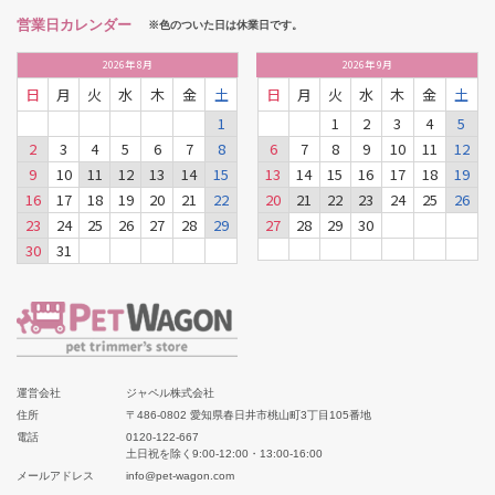
営業日カレンダー
※色のついた日は休業日です。
2026
年
8月
2026
年
9月
日
月
火
水
木
金
土
日
月
火
水
木
金
土
1
1
2
3
4
5
2
3
4
5
6
7
8
6
7
8
9
10
11
12
9
10
11
12
13
14
15
13
14
15
16
17
18
19
16
17
18
19
20
21
22
20
21
22
23
24
25
26
23
24
25
26
27
28
29
27
28
29
30
30
31
運営会社
ジャペル株式会社
住所
〒486-0802 愛知県春日井市桃山町3丁目105番地
電話
0120-122-667
土日祝を除く9:00-12:00・13:00-16:00
メールアドレス
info@pet-wagon.com