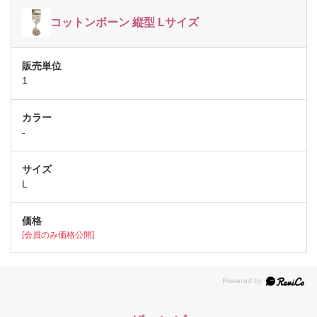
コットンボーン 縦型 Lサイズ
1
-
L
[会員のみ価格公開]