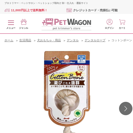
プロトリマー・ペットサロン・ペットショップ様向け 卸・仕入れ・通販サイト
11,000円以上で送料無料！
クレジットカード・売掛払い可能
メニュー
ジャンル
ログイン
カート
ホーム
生活用品
犬おもちゃ・用品
デンタル
デンタルロープ
コットンボーン 