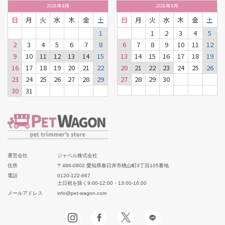
2026
年
8月
2026
年
9月
日
月
火
水
木
金
土
日
月
火
水
木
金
土
1
1
2
3
4
5
2
3
4
5
6
7
8
6
7
8
9
10
11
12
9
10
11
12
13
14
15
13
14
15
16
17
18
19
16
17
18
19
20
21
22
20
21
22
23
24
25
26
23
24
25
26
27
28
29
27
28
29
30
30
31
運営会社
ジャペル株式会社
住所
〒486-0802 愛知県春日井市桃山町3丁目105番地
電話
0120-122-667
土日祝を除く9:00-12:00・13:00-16:00
メールアドレス
info@pet-wagon.com