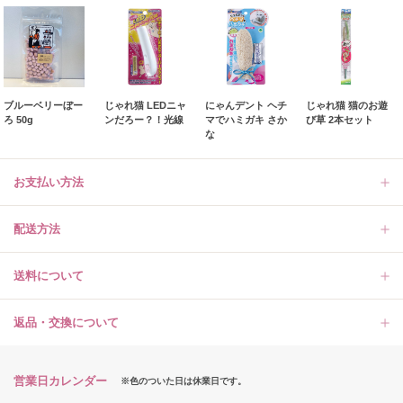
ブルーベリーぼー
じゃれ猫 LEDニャ
にゃんデント ヘチ
じゃれ猫 猫のお遊
ろ 50g
ンだろー？！光線
マでハミガキ さか
び草 2本セット
な
お支払い方法
配送方法
送料について
返品・交換について
営業日カレンダー
※色のついた日は休業日です。