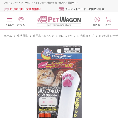
プロトリマー・ペットサロン・ペットショップ様向け 卸・仕入れ・通販サイト
11,000円以上で送料無料！
クレジットカード・売掛払い可能
メニュー
ジャンル
ログイン
カート
ホーム
生活用品
猫用品・おもちゃ
ねこじゃらし
光線タイプ
じゃれ猫 レー