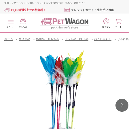
プロトリマー・ペットサロン・ペットショップ様向け 卸・仕入れ・通販サイト
11,000円以上で送料無料！
クレジットカード・売掛払い可能
メニュー
ジャンル
ログイン
カート
ホーム
生活用品
猫用品・おもちゃ
セット品・BOX品
ねこじゃらし
じゃれ猫