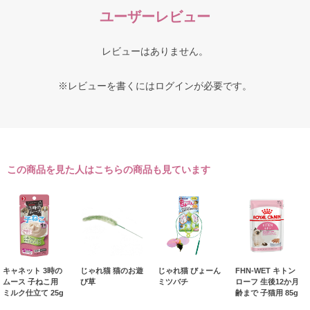
ユーザーレビュー
レビューはありません。
※レビューを書くには
ログイン
が必要です。
この商品を見た人はこちらの商品も見ています
キャネット 3時の
じゃれ猫 猫のお遊
じゃれ猫 びょーん
FHN-WET キトン
ムース 子ねこ用
び草
ミツバチ
ローフ 生後12か月
ミルク仕立て 25g
齢まで 子猫用 85g