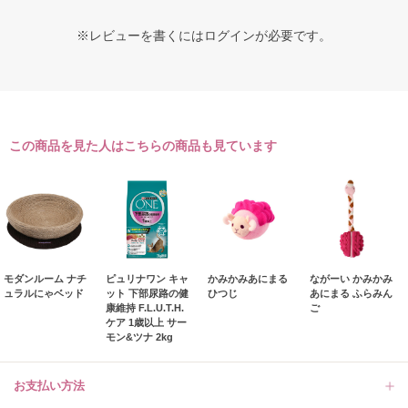
※レビューを書くには
ログイン
が必要です。
この商品を見た人はこちらの商品も見ています
モダンルーム ナチ
ピュリナワン キャ
かみかみあにまる
ながーい かみかみ
ュラルにゃベッド
ット 下部尿路の健
ひつじ
あにまる ふらみん
康維持 F.L.U.T.H.
ご
ケア 1歳以上 サー
モン&ツナ 2kg
お支払い方法