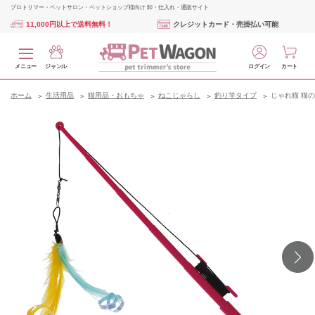
プロトリマー・ペットサロン・ペットショップ様向け 卸・仕入れ・通販サイト
11,000円以上で送料無料！
クレジットカード・売掛払い可能
メニュー
ジャンル
ログイン
カート
ホーム
生活用品
猫用品・おもちゃ
ねこじゃらし
釣り竿タイプ
じゃれ猫 猫