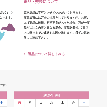
返品・交換について
は除く）で
原則返品は不可とさせていただいております。
となります。
商品出荷には万全の注意をしておりますが、お買い
上げ商品に破損、初期不良があった場合、万が一商
品がご注文内容と異なる場合、商品到着後、7日以
内に弊社までご連絡をお願い致します。必ずご返送
前にご連絡下さい。
返品について詳しくみる
です。
2026
年
9月
土
日
月
火
水
木
金
土