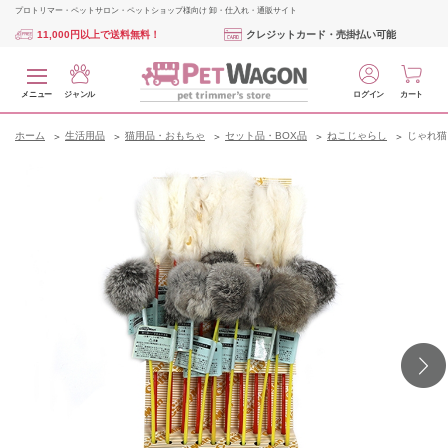
プロトリマー・ペットサロン・ペットショップ様向け 卸・仕入れ・通販サイト
11,000円以上で送料無料！
クレジットカード・売掛払い可能
メニュー
ジャンル
ログイン
カート
ホーム
生活用品
猫用品・おもちゃ
セット品・BOX品
ねこじゃらし
じゃれ猫