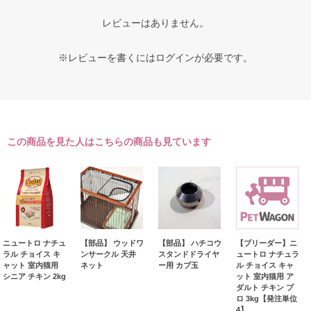
レビューはありません。
※レビューを書くには
ログイン
が必要です。
この商品を見た人はこちらの商品も見ています
ニュートロ ナチュ
【部品】 ウッドワ
【部品】 ハチコウ
【ブリーダー】ニ
ラル チョイス キ
ンサークル 天井
スタンドドライヤ
ュートロ ナチュラ
ャット 室内猫用
ネット
ー用 カブ玉
ル チョイス キャ
シニア チキン 2kg
ット 室内猫用 ア
ダルト チキン プ
ロ 3kg【発注単位
4】