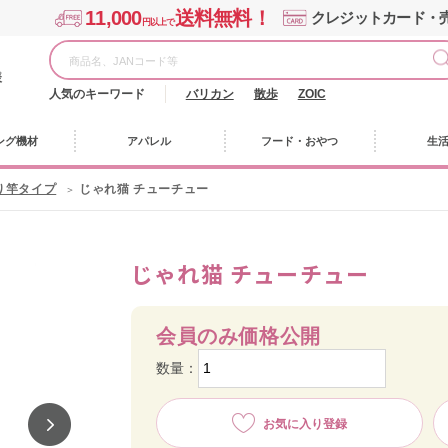
11,000
送料無料！
クレジットカード・
円以上で
様
人気のキーワード
バリカン
散歩
ZOIC
ング機材
アパレル
フード・おやつ
生
り竿タイプ
じゃれ猫 チューチュー
じゃれ猫 チューチュー
会員のみ価格公開
数量：
お気に入り登録