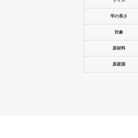
サイズ
竿の長さ
対象
原材料
原産国