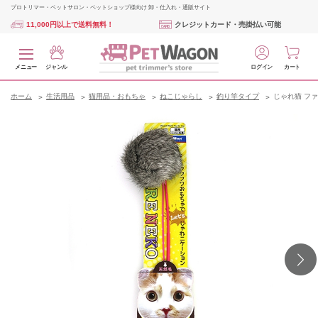
プロトリマー・ペットサロン・ペットショップ様向け 卸・仕入れ・通販サイト
11,000円以上で送料無料！
クレジットカード・売掛払い可能
メニュー
ジャンル
ログイン
カート
ホーム
生活用品
猫用品・おもちゃ
ねこじゃらし
釣り竿タイプ
じゃれ猫 フ