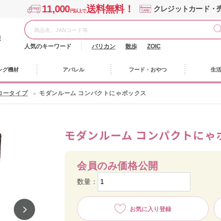
11,000
送料無料！
クレジットカード・
円以上で
様
人気のキーワード
バリカン
散歩
ZOIC
ング機材
アパレル
フード・おやつ
生
ロータイプ
モダンルーム コンパクトにゃボックス
モダンルーム コンパクトにゃ
会員のみ価格公開
数量：
お気に入り登録