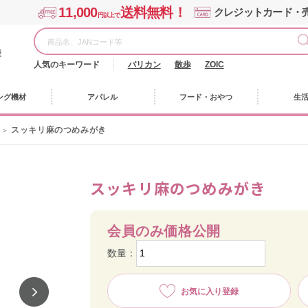
11,000
送料無料！
クレジットカード・
円以上で
様
人気のキーワード
バリカン
散歩
ZOIC
ング機材
アパレル
フード・おやつ
生
スッキリ麻のつめみがき
スッキリ麻のつめみがき
会員のみ価格公開
数量：
お気に入り登録