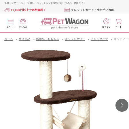
プロトリマー・ペットサロン・ペットショップ様向け 卸・仕入れ・通販サイト
11,000円以上で送料無料！
クレジットカード・売掛払い可能
メニュー
ジャンル
ログイン
カート
ホーム
生活用品
猫用品・おもちゃ
キャットタワー
ミドルタイプ
キャティー