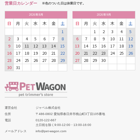
営業日カレンダー
※色のついた日は休業日です。
2026
年
8月
2026
年
9月
日
月
火
水
木
金
土
日
月
火
水
木
金
土
1
1
2
3
4
5
2
3
4
5
6
7
8
6
7
8
9
10
11
12
9
10
11
12
13
14
15
13
14
15
16
17
18
19
16
17
18
19
20
21
22
20
21
22
23
24
25
26
23
24
25
26
27
28
29
27
28
29
30
30
31
運営会社
ジャペル株式会社
住所
〒486-0802 愛知県春日井市桃山町3丁目105番地
電話
0120-122-667
土日祝を除く9:00-12:00・13:00-16:00
メールアドレス
info@pet-wagon.com