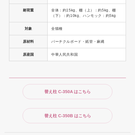
耐荷重
全体：約15kg、棚（上）：約5kg、棚
（下）：約10kg、ハンモック：約5kg
対象
全猫種
原材料
パーチクルボード・紙管・麻縄
原産国
中華人民共和国
替え柱 C-350A はこちら
替え柱 C-350B はこちら