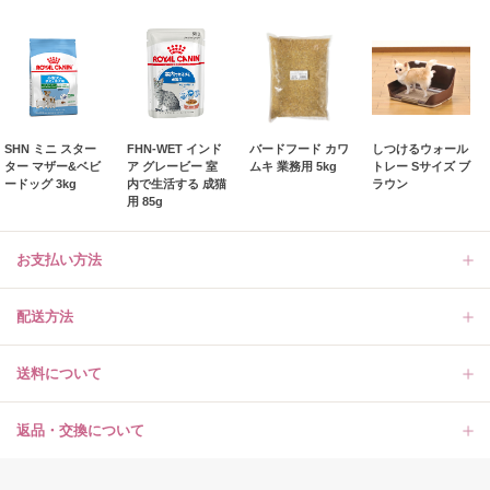
SHN ミニ スター
FHN-WET インド
バードフード カワ
しつけるウォール
ター マザー&ベビ
ア グレービー 室
ムキ 業務用 5kg
トレー Sサイズ ブ
ードッグ 3kg
内で生活する 成猫
ラウン
用 85g
お支払い方法
配送方法
送料について
返品・交換について