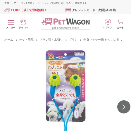
プロトリマー・ペットサロン・ペットショップ様向け 卸・仕入れ・通販サイト
11,000円以上で送料無料！
クレジットカード・売掛払い可能
メニュー
ジャンル
ログイン
カート
ホーム
カット用品
ブラシ類・爪切り
ブラシ
全身マッサー術 わんこの癒し