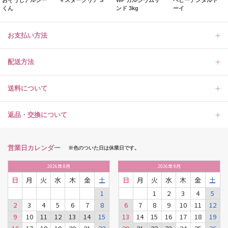
くん
ンド 3kg
ーイ
お支払い方法
配送方法
送料について
返品・交換について
営業日カレンダー
※色のついた日は休業日です。
2026
年
8月
2026
年
9月
日
月
火
水
木
金
土
日
月
火
水
木
金
土
1
1
2
3
4
5
2
3
4
5
6
7
8
6
7
8
9
10
11
12
9
10
11
12
13
14
15
13
14
15
16
17
18
19