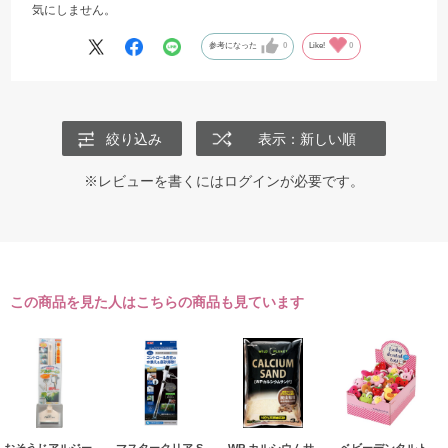
気にしません。
参考になった
0
Like!
0
絞り込み
表示：新しい順
※レビューを書くには
ログイン
が必要です。
この商品を見た人はこちらの商品も見ています
おそうじアルジー
マスタークリア S
WP カルシウムサ
ベビーデンタルト