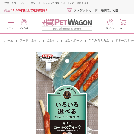
プロトリマー・ペットサロン・ペットショップ様向け 卸・仕入れ・通販サイト
11,000円以上で送料無料！
クレジットカード・売掛払い可能
メニュー
ジャンル
ログイン
カート
ホーム
フード・おやつ
犬おやつ
ガム・ボーン
ささみ巻きガム
ドギースナッ