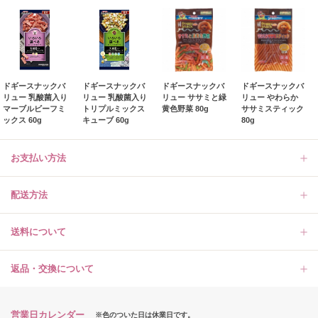
ドギースナックバ
ドギースナックバ
ドギースナックバ
ドギースナックバ
リュー 乳酸菌入り
リュー 乳酸菌入り
リュー ササミと緑
リュー やわらか
マーブルビーフミ
トリプルミックス
黄色野菜 80g
ササミスティック
ックス 60g
キューブ 60g
80g
お支払い方法
配送方法
送料について
返品・交換について
営業日カレンダー
※色のついた日は休業日です。