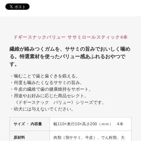
ドギースナックバリュー ササミロールスティック4本
繊維が絡みつくガムを、ササミの旨みでおいしく噛め
る。特選素材を使ったバリュー感あふれるおやつで
す。
・噛むことで歯と歯ぐきを鍛える。
・何度も噛みたくなるササミの旨み。
・牛皮の繊維で歯の健康維持をサポート。
・用途やお好みに応じた商品セレクト。
《ドギースナック バリュー》シリーズです。
・幼犬には与えないでください。
サイズ ・ 内容量
幅110×奥行10×高さ200（ｍｍ） 4本
原材料
肉類（鶏ササミ、牛皮）、でん粉類、大