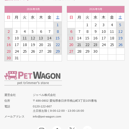
2026
年
8月
2026
年
9月
日
月
火
水
木
金
土
日
月
火
水
木
金
土
1
1
2
3
4
5
2
3
4
5
6
7
8
6
7
8
9
10
11
12
9
10
11
12
13
14
15
13
14
15
16
17
18
19
16
17
18
19
20
21
22
20
21
22
23
24
25
26
23
24
25
26
27
28
29
27
28
29
30
30
31
運営会社
ジャペル株式会社
住所
〒486-0802 愛知県春日井市桃山町3丁目105番地
電話
0120-122-667
土日祝を除く9:00-12:00・13:00-16:00
メールアドレス
info@pet-wagon.com