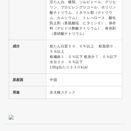
豆たん白、糖類、ソルビトール、グリセ
リン、プロピレングリコール、ポリリン
酸ナトリウム、ミネラル類（ナトリウ
ム、カルシウム）、トレハロース、酸化
防止剤（亜硫酸塩、ビタミンＥ）、保存
料（デヒドロ酢酸ナトリウム）、発色剤
（亜硝酸ナトリウム）
成分
粗たん白質５０．０％以上 粗脂肪０．
５％以上
粗繊維１．０％以下 粗灰分７．０％以下
水分２０．０％以下
100g当たり３３０kcal
原産国
中国
用途
全犬種スナック