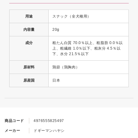
用途
スナック（全犬種用）
内容量
20g
成分
粗たん白質 70.0％以上、粗脂肪 0.0％以
上、粗繊維 1.0％以下、粗灰分 4.5％以
下、水分 21.5％以下
原材料
鶏節（鶏胸肉）
原産国
日本
商品コード
4976555825497
メーカー
ドギーマンハヤシ