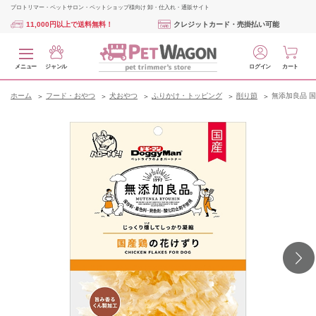
プロトリマー・ペットサロン・ペットショップ様向け 卸・仕入れ・通販サイト
11,000円以上で送料無料！
クレジットカード・売掛払い可能
メニュー
ジャンル
ログイン
カート
ホーム
フード・おやつ
犬おやつ
ふりかけ・トッピング
削り節
無添加良品 国