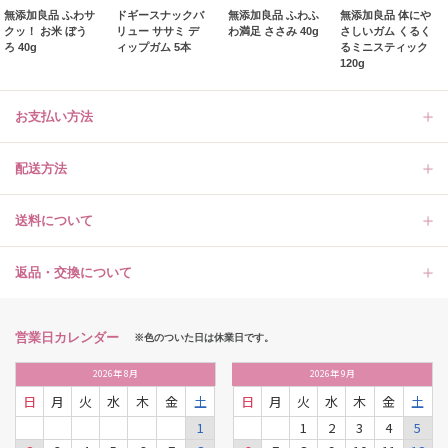
無添加良品 ふわサ
ドギースナックバ
無添加良品 ふわふ
無添加良品 体にや
クッ！ お米 ぼう
リュー ササミ デ
わ満足 ささみ 40g
さしいガム くるく
ろ 40g
ィップガム 5本
るミニスティック
120g
お支払い方法
配送方法
送料について
返品・交換について
営業日カレンダー
※色のついた日は休業日です。
2026
年
8月
2026
年
9月
日
月
火
水
木
金
土
日
月
火
水
木
金
土
1
1
2
3
4
5