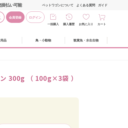
売掛払い可能
ペットワゴンについて
よくある質問
ガイド
会員登録
ログイン
一括購入
購入履歴
お気に入り
カート
活用品
鳥・小動物
観賞魚・水生生物
300g （ 100g×3袋 ）