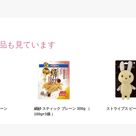
品も見ています
レーン
絹紗 スティック プレーン 300g （
ストライプス ピー
100g×3袋 ）