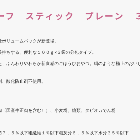
ーフ スティック プレーン 
量ボリュームパックが新登場。
長持ちする、便利な１００ｇ×３袋の分包タイプ。
た、ふんわりやわらか新食感のごほうびおやつ。絹のような極上のおい
剤、酸化防止剤不使用。
肉〈国産牛正肉を含む〉）、小麦粉、糖類、タピオカでん粉
肪７．５％以下粗繊維１％以下粗灰分６．５％以下水分３５％以下