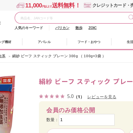
11,000
送料無料！
クレジットカード・
円以上で
様
人気のキーワード
バリカン
散歩
ZOIC
ング機材
アパレル
フード・おやつ
生
肉系
絹紗 ビーフ スティック プレーン 300g （ 100g×3袋 ）
絹紗 ビーフ スティック プレーン 
5.0
（1）
レビューを見る
会員のみ価格公開
数量：