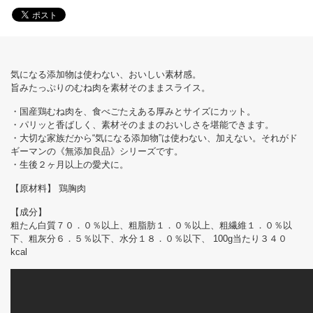
気になる添加物は使わない、おいしい素材感。
旨みたっぷりのむね肉を素材そのままスライス。
・国産鶏むね肉を、食べごたえある厚みとサイズにカット。
・パリッと香ばしく、素材そのままのおいしさを堪能できます。
・大切な家族だから“気になる添加物”は使わない、加えない。それがド
ギーマンの《無添加良品》シリーズです。
・生後２ヶ月以上の愛犬に。
【原材料】 鶏胸肉
【成分】
粗たん白質７０．０％以上、粗脂肪１．０％以上、粗繊維１．０％以
下、粗灰分６．５％以下、水分１８．０％以下、 100g当たり３４０
kcal