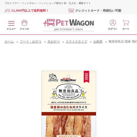
プロトリマー・ペットサロン・ペットショップ様向け 卸・仕入れ・通販サイト
11,000円以上で送料無料！
クレジットカード・売掛払い可能
メニュー
ジャンル
ログイン
カート
ホーム
フード・おやつ
犬おやつ
スライスタイプ
お肉系
無添加良品 国産 鶏