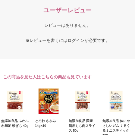
ユーザーレビュー
レビューはありません。
※レビューを書くには
ログイン
が必要です。
この商品を見た人はこちらの商品も見ています
無添加良品 ふわふ
とろ紗 ささみ
無添加良品 国産
無添加良品 体にや
わ満足 砂ぎも 40g
14g×10
鶏赤もも肉スライ
さしいガム くるく
ス 50g
るミニスティック