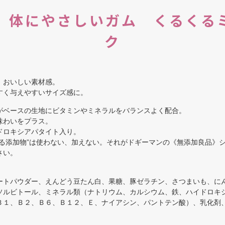
 体にやさしいガム くるくる
ク
、おいしい素材感。
すく与えやすいサイズ感に。
がベースの生地にビタミンやミネラルをバランスよく配合。
味わいをプラス。
ドロキシアパタイト入り。
なる添加物”は使わない、加えない。それがドギーマンの《無添加良品》
さい。
ートパウダー、えんどう豆たん白、果糖、豚ゼラチン、さつまいも、に
ソルビトール、ミネラル類（ナトリウム、カルシウム、鉄、ハイドロキ
Ｂ１、Ｂ２、Ｂ６、Ｂ１２、Ｅ、ナイアシン、パントテン酸）、乳化剤