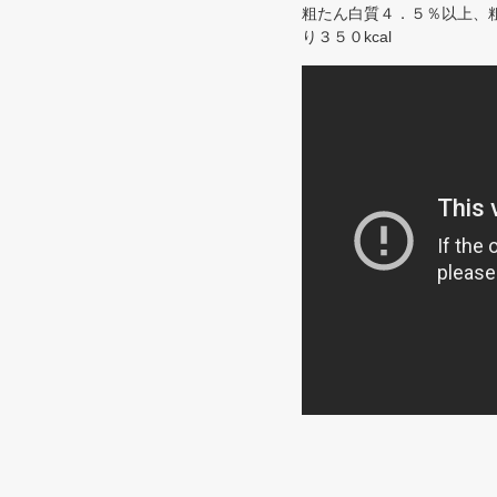
粗たん白質４．５％以上、粗
り３５０kcal