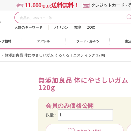
11,000
送料無料！
クレジットカード・
円以上で
様
人気のキーワード
バリカン
散歩
ZOIC
ング機材
アパレル
フード・おやつ
生
無添加良品 体にやさしいガム くるくるミニスティック 120g
無添加良品 体にやさしいガム
120g
会員のみ価格公開
数量：