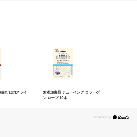
 鶏白むね肉スライ
無添加良品 チューイング コラーゲ
ン ロープ 10本