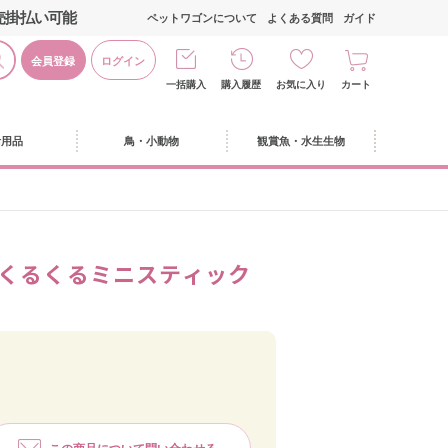
売掛払い可能
ペットワゴンについて
よくある質問
ガイド
会員登録
ログイン
一括購入
購入履歴
お気に入り
カート
活用品
鳥・小動物
観賞魚・水生生物
 くるくるミニスティック