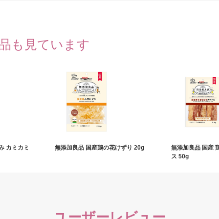
品も見ています
み カミカミ
無添加良品 国産鶏の花けずり 20g
無添加良品 国産
ス 50g
ユーザーレビュー