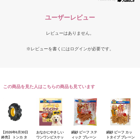
ユーザーレビュー
レビューはありません。
※レビューを書くには
ログイン
が必要です。
この商品を見た人はこちらの商品も見ています
【2026年6月30日
おなかにやさしい
絹紗 ビーフ ステ
絹紗 ビーフ カッ
終売】 トンカ タ
ワンワンビスケッ
ィック プレーン
トタイプ プレーン