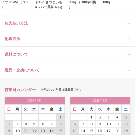
イヤ 3.5i/5i （ 3.5i
ト Big さつまいも
300g （ 100g×3袋
100g
）
&レバー風味 450g
）
お支払い方法
配送方法
送料について
返品・交換について
営業日カレンダー
※色のついた日は休業日です。
2026
年
8月
2026
年
9月
日
月
火
水
木
金
土
日
月
火
水
木
金
土
1
1
2
3
4
5
2
3
4
5
6
7
8
6
7
8
9
10
11
12
9
10
11
12
13
14
15
13
14
15
16
17
18
19