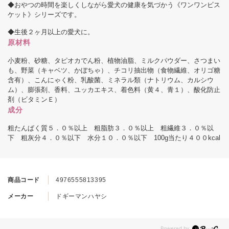
◆おやつの時間を楽しくしながら愛犬の健康を気づかう《ワンワンビス
ケット》シリーズです。
◆生後２ヶ月以上の愛犬に。
原材料
小麦粉、砂糖、タピオカでん粉、植物油脂、ミルクパウダー、さつまい
も、野菜（キャベツ、かぼちゃ）、チコリ抽出物（食物繊維、オリゴ糖
含有）、こんにゃく粉、乳酸菌、ミネラル類（ナトリウム、カルシウ
ム）、膨張剤、香料、ユッカエキス、着色料（黄４、青１）、酸化防止
剤（ビタミンＥ）
成分
粗たんぱく質５．０％以上 粗脂肪３．０％以上 粗繊維３．０％以
下 粗灰分４．０％以下 水分１０．０％以下 100g当たり４００kcal
商品コード
4976555813395
メーカー
ドギーマンハヤシ