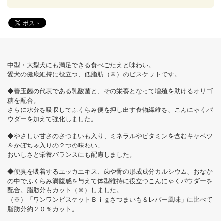
中型・大型犬にも満足できる食べごたえと味わい。
愛犬の健康維持に役立つ、低脂肪（※）のビスケットです。
◆善玉菌の代表である乳酸菌と、その栄養となって増殖を助けるオリゴ
糖を配合。
さらに水分を吸収してふくらみ便を押し出す食物繊維を、こんにゃくパ
ウダーを加えて強化しました。
◆やさしい甘さのさつまいも入り、ミネラルやビタミンを含むキャベツ
＆かぼちゃ入りの２つの味わい。
おいしさと栄養バランスにも配慮しました。
◆便臭を吸着するユッカエキス、歯や骨の形成成分カルシウム、おなか
の中でふくらみ満腹感を与えて体型維持に役立つこんにゃくパウダーを
配合。脂肪分もカット（※）しました。
（※）「ワンワンビスケットＢｉｇさつまいも＆レバー風味」に比べて
脂肪分約２０％カット。