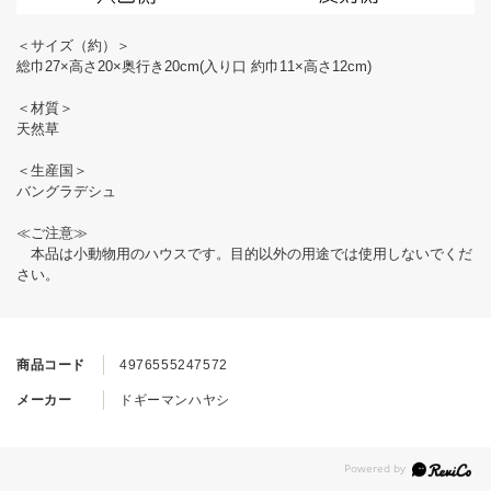
＜サイズ（約）＞
総巾27×高さ20×奥行き20cm(入り口 約巾11×高さ12cm)
＜材質＞
天然草
＜生産国＞
バングラデシュ
≪ご注意≫
本品は小動物用のハウスです。目的以外の用途では使用しないでくだ
さい。
商品コード
4976555247572
メーカー
ドギーマンハヤシ