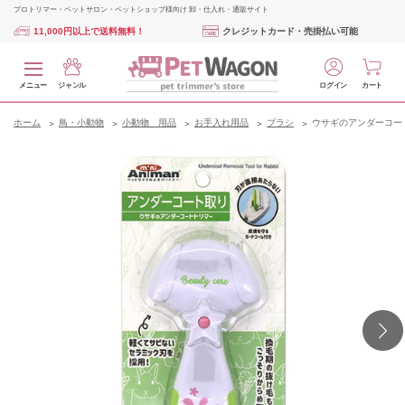
プロトリマー・ペットサロン・ペットショップ様向け 卸・仕入れ・通販サイト
11,000円以上で送料無料！
クレジットカード・売掛払い可能
メニュー
ジャンル
ログイン
カート
ホーム
鳥・小動物
小動物 用品
お手入れ用品
ブラシ
ウサギのアンダーコー