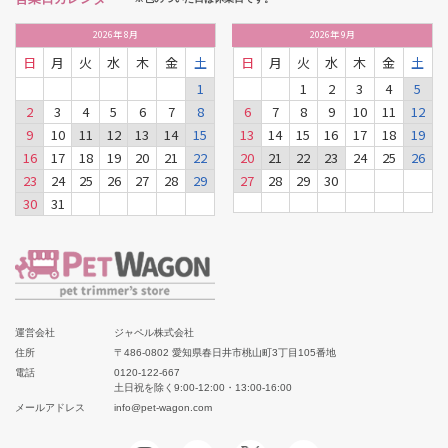
2026
年
8月
2026
年
9月
日
月
火
水
木
金
土
日
月
火
水
木
金
土
1
1
2
3
4
5
2
3
4
5
6
7
8
6
7
8
9
10
11
12
9
10
11
12
13
14
15
13
14
15
16
17
18
19
16
17
18
19
20
21
22
20
21
22
23
24
25
26
23
24
25
26
27
28
29
27
28
29
30
30
31
運営会社
ジャペル株式会社
住所
〒486-0802 愛知県春日井市桃山町3丁目105番地
電話
0120-122-667
土日祝を除く9:00-12:00・13:00-16:00
メールアドレス
info@pet-wagon.com