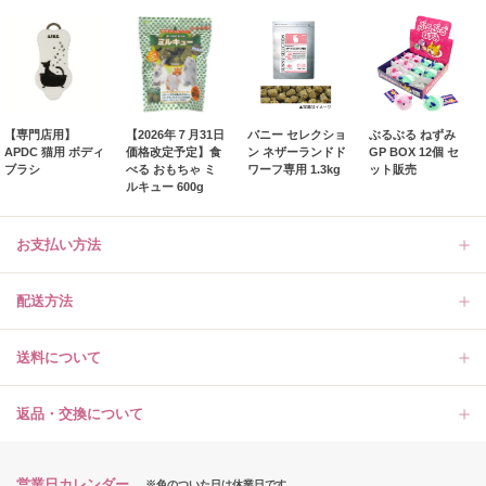
【専門店用】
【2026年７月31日
バニー セレクショ
ぶるぶる ねずみ
APDC 猫用 ボディ
価格改定予定】食
ン ネザーランドド
GP BOX 12個 セ
ブラシ
べる おもちゃ ミ
ワーフ専用 1.3kg
ット販売
ルキュー 600g
お支払い方法
配送方法
送料について
返品・交換について
営業日カレンダー
※色のついた日は休業日です。